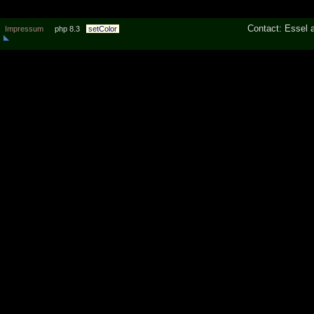
Contact: Essel a
Impressum
php 8.3
setColor