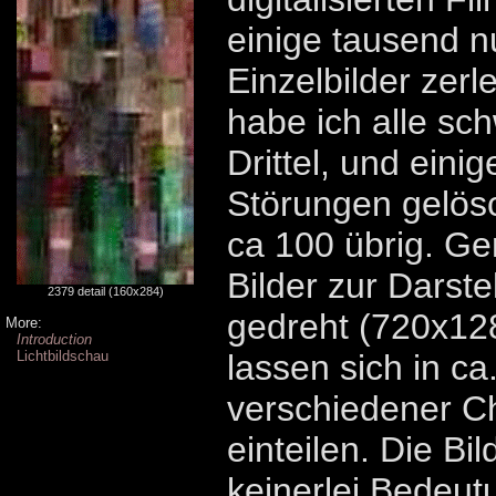
einige tausend 
Einzelbilder zerl
habe ich alle sc
Drittel, und einig
Störungen gelös
ca 100 übrig. Ge
Bilder zur Darst
2379 detail (160x284)
gedreht (720x128
More:
Introduction
Lichtbildschau
lassen sich in c
verschiedener Ch
einteilen. Die Bi
keinerlei Bedeut