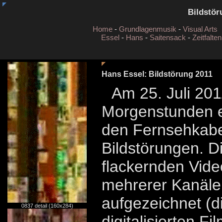
Bildstör
Home
-
Grundlagenmusik
-
Visual Arts
Essel
-
Hans
-
Saitensack
-
Zeitfalten
Hans Essel: Bildstörung 2011
Am 25. Juli 201
Morgenstunden e
den Fernsehkabe
Bildstörungen. Di
flackernden Vid
mehrerer Kanäle 
aufgezeichnet (dig
0837 detail (160x284)
digitalisierten Fi